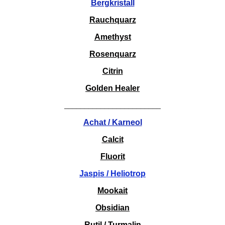
Bergkristall
Rauchquarz
Amethyst
Rosenquarz
Citrin
Golden Healer
________________________
Achat / Karneol
Calcit
Fluorit
Jaspis / Heliotrop
Mookait
Obsidian
Rutil / Turmalin