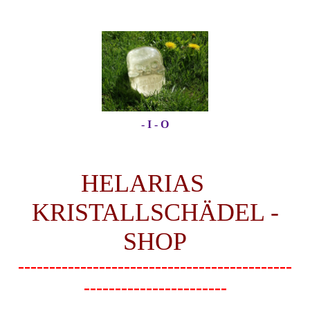
- I - O
HELARIAS
KRISTALLSCHÄDEL -
SHOP
--------------------------------------------
-----------------------