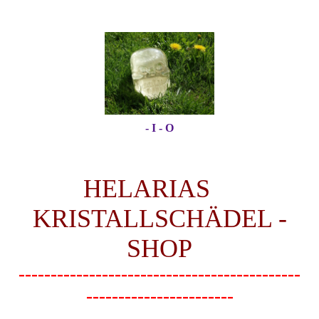
- I - O
HELARIAS
KRISTALLSCHÄDEL -
SHOP
--------------------------------------------
-----------------------