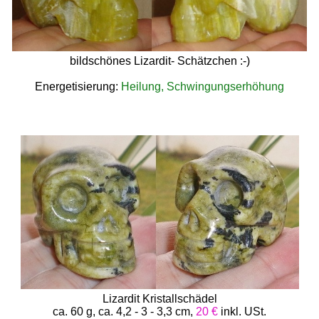
bildschönes Lizardit- Schätzchen :-)
Energetisierung:
Heilung, Schwingungserhöhung
Lizardit Kristallschädel
ca. 60 g, ca. 4,2 - 3 - 3,3 cm,
20 €
inkl. USt.