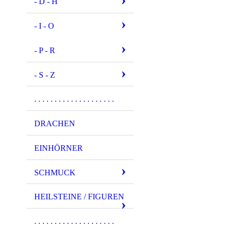
- D - H
- I - O
- P - R
- S - Z
. . . . . . . . . . . . . . . . . . . .
DRACHEN
EINHÖRNER
SCHMUCK
HEILSTEINE / FIGUREN
. . . . . . . . . . . . . . . . . . . .