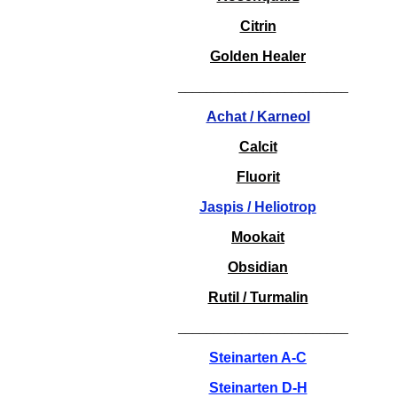
Citrin
Golden Healer
________________________
Achat / Karneol
Calcit
Fluorit
Jaspis / Heliotrop
Mookait
Obsidian
Rutil / Turmalin
________________________
Steinarten A-C
Steinarten D-H