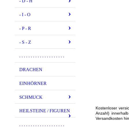
- D - H
- I - O
- P - R
- S - Z
. . . . . . . . . . . . . . . . . . . .
DRACHEN
EINHÖRNER
SCHMUCK
Kostenloser versi
HEILSTEINE / FIGUREN
Anzahl) innerhal
Versandkosten hin
. . . . . . . . . . . . . . . . . . . .