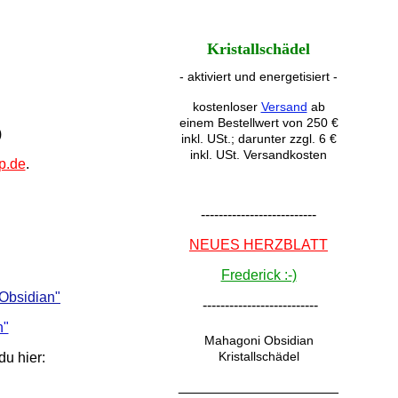
Kristallschädel
- aktiviert und energetisiert -
kostenloser
Versand
ab
einem Bestellwert von 250 €
)
inkl. USt.; darunter zzgl. 6 €
inkl. USt. Versandkosten
p.de
.
--------------------------
NEUES HERZBLATT
Frederick :-)
 Obsidian"
--------------------------
n"
Mahagoni Obsidian
Kristallschädel
du hier:
____________________